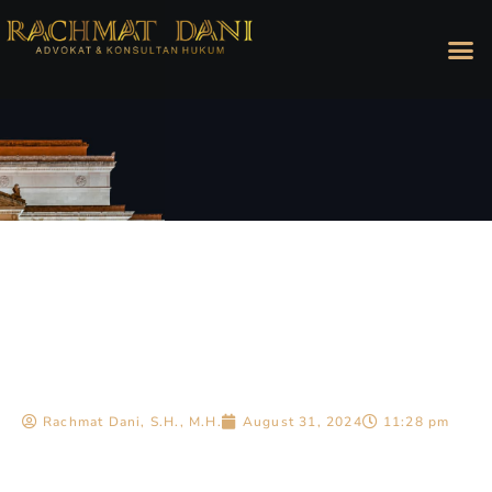
Rachmat Dani, S.H., M.H.
August 31, 2024
11:28 pm