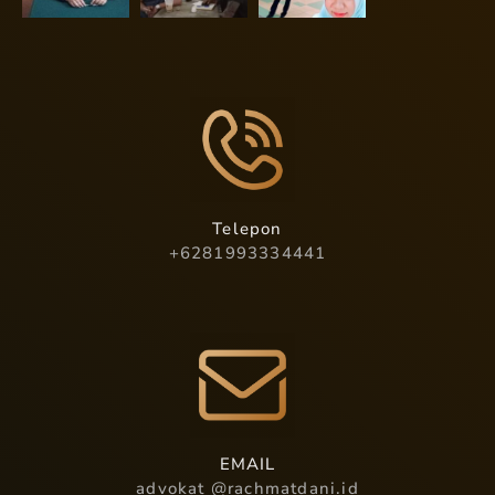
Telepon
+6281993334441
EMAIL
advokat @rachmatdani.id