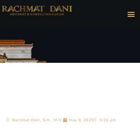
Rachmat Dani, S.H., M.H.
May 8, 2025
5:36 pm