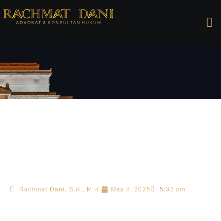
Rachmat Dani, S.H., M.H.
May 8, 2025
5:32 pm