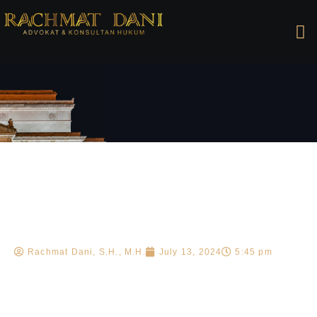
Rachmat Dani, S.H., M.H.
July 13, 2024
5:45 pm