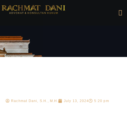
Rachmat Dani, S.H., M.H.
July 13, 2024
5:20 pm