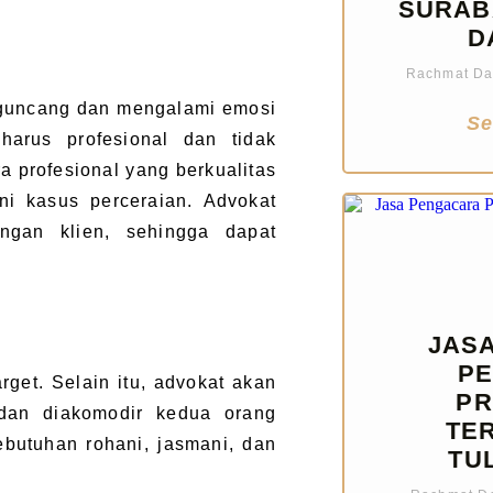
SURAB
D
Rachmat Dan
rguncang dan mengalami emosi
Se
harus profesional dan tidak
a profesional yang berkualitas
i kasus perceraian. Advokat
ngan klien, sehingga dapat
JAS
P
rget. Selain itu, advokat akan
PR
dan diakomodir kedua orang
TE
ebutuhan rohani, jasmani, dan
TU