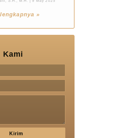
ni, S.H., M.H.
9 May 2025
lengkapnya »
 Kami
Kirim