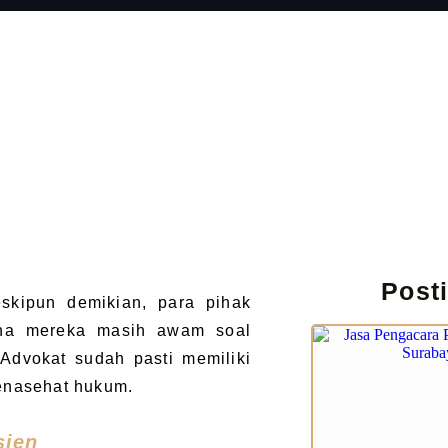
Post
skipun demikian, para pihak
rena mereka masih awam soal
dvokat sudah pasti memiliki
enasehat hukum.
sien