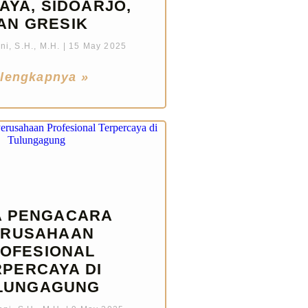
AYA, SIDOARJO,
AN GRESIK
i, S.H., M.H.
15 May 2025
lengkapnya »
A PENGACARA
ERUSAHAAN
OFESIONAL
RPERCAYA DI
LUNGAGUNG