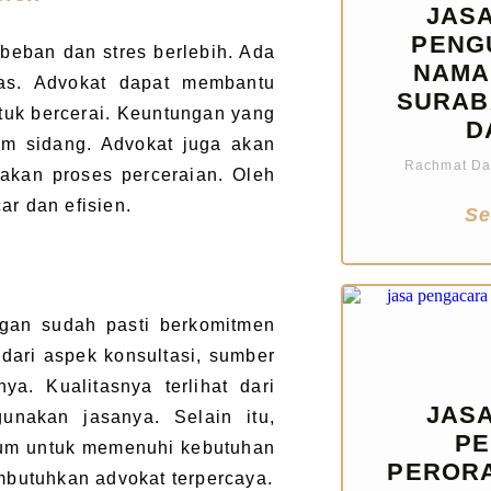
JAS
PENG
beban dan stres berlebih. Ada
NAMA 
tas. Advokat dapat membantu
SURAB
uk bercerai. Keuntungan yang
D
am sidang. Advokat juga akan
Rachmat Dan
kan proses perceraian. Oleh
ar dan efisien.
Se
ngan sudah pasti berkomitmen
dari aspek konsultasi, sumber
a. Kualitasnya terlihat dari
JAS
unakan jasanya. Selain itu,
PE
um untuk memenuhi kebutuhan
PERORA
embutuhkan advokat terpercaya.