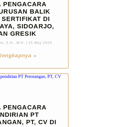
A PENGACARA
URUSAN BALIK
SERTIFIKAT DI
AYA, SIDOARJO,
AN GRESIK
i, S.H., M.H.
15 May 2025
lengkapnya »
A PENGACARA
NDIRIAN PT
NGAN, PT, CV DI