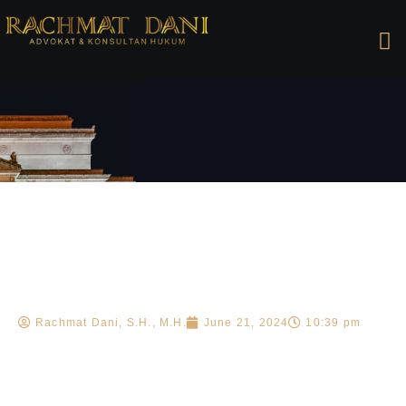
Rachmat Dani, S.H., M.H.
June 21, 2024
10:39 pm