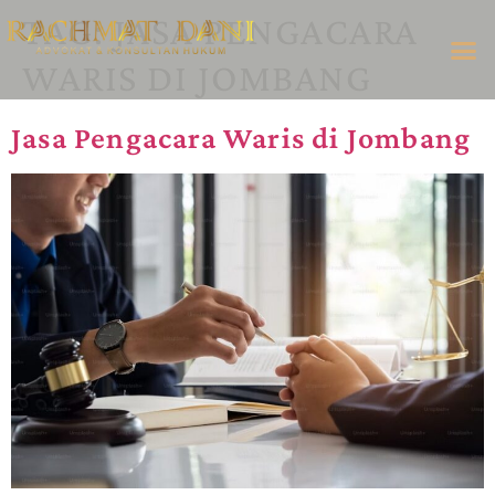
TAG:
JASA PENGACARA
WARIS DI JOMBANG
Jasa Pengacara Waris di Jombang