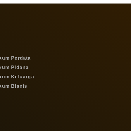
kum Perdata
kum Pidana
kum Keluarga
kum Bisnis