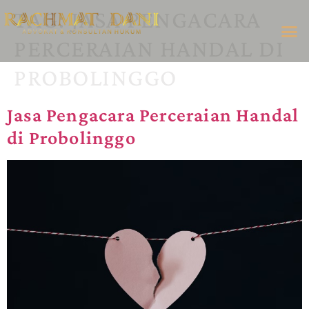
TAG:
JASA PENGACARA
PERCERAIAN HANDAL DI
PROBOLINGGO
Jasa Pengacara Perceraian Handal
di Probolinggo