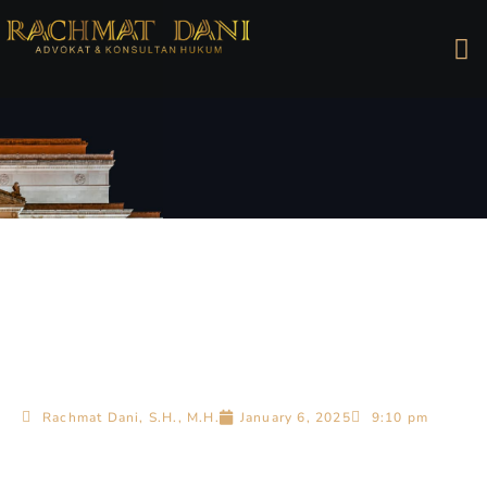
Rachmat Dani, S.H., M.H.
January 6, 2025
9:10 pm