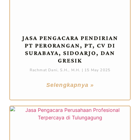
JASA PENGACARA PENDIRIAN
PT PERORANGAN, PT, CV DI
SURABAYA, SIDOARJO, DAN
GRESIK
Rachmat Dani, S.H., M.H.
15 May 2025
Selengkapnya »