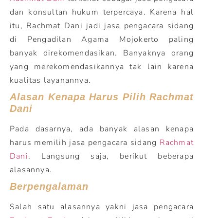
dan konsultan hukum terpercaya. Karena hal
itu, Rachmat Dani jadi jasa pengacara sidang
di Pengadilan Agama Mojokerto paling
banyak direkomendasikan. Banyaknya orang
yang merekomendasikannya tak lain karena
kualitas layanannya.
Alasan Kenapa Harus Pilih Rachmat
Dani
Pada dasarnya, ada banyak alasan kenapa
harus memilih jasa pengacara sidang
Rachmat
Dani
. Langsung saja, berikut beberapa
alasannya.
Berpengalaman
Salah satu alasannya yakni jasa pengacara