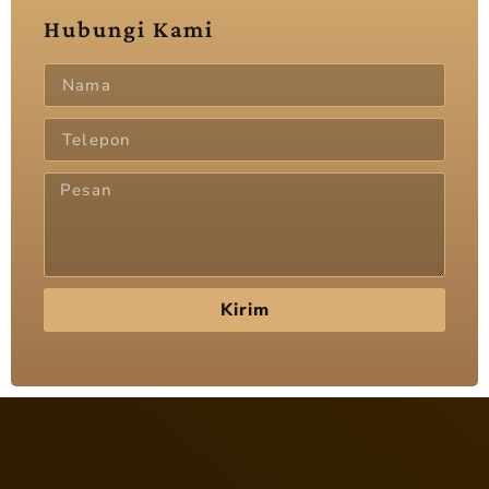
Hubungi Kami
Kirim