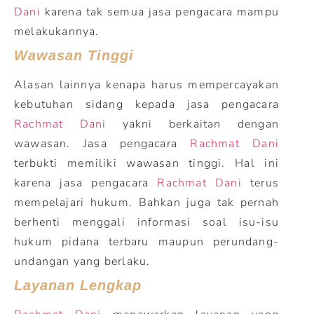
Dani
karena tak semua jasa pengacara mampu
melakukannya.
Wawasan Tinggi
Alasan lainnya kenapa harus mempercayakan
kebutuhan sidang kepada jasa pengacara
Rachmat Dani
yakni berkaitan dengan
wawasan. Jasa pengacara
Rachmat Dani
terbukti memiliki wawasan tinggi. Hal ini
karena jasa pengacara
Rachmat Dani
terus
mempelajari hukum. Bahkan juga tak pernah
berhenti menggali informasi soal isu-isu
hukum pidana terbaru maupun perundang-
undangan yang berlaku.
Layanan Lengkap