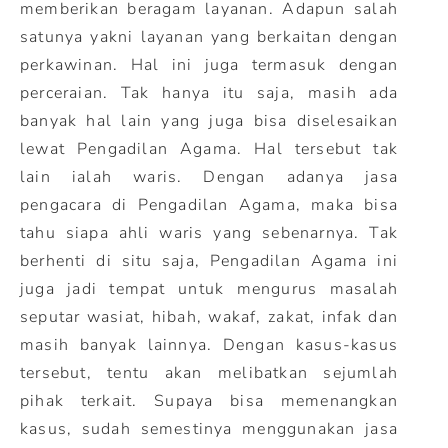
memberikan beragam layanan. Adapun salah
satunya yakni layanan yang berkaitan dengan
perkawinan. Hal ini juga termasuk dengan
perceraian. Tak hanya itu saja, masih ada
banyak hal lain yang juga bisa diselesaikan
lewat Pengadilan Agama. Hal tersebut tak
lain ialah waris. Dengan adanya jasa
pengacara di Pengadilan Agama, maka bisa
tahu siapa ahli waris yang sebenarnya. Tak
berhenti di situ saja, Pengadilan Agama ini
juga jadi tempat untuk mengurus masalah
seputar wasiat, hibah, wakaf, zakat, infak dan
masih banyak lainnya. Dengan kasus-kasus
tersebut, tentu akan melibatkan sejumlah
pihak terkait. Supaya bisa memenangkan
kasus, sudah semestinya menggunakan jasa