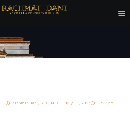
Rachmat Dani, S.H., M.H.
July 18, 2024
11:23 pm