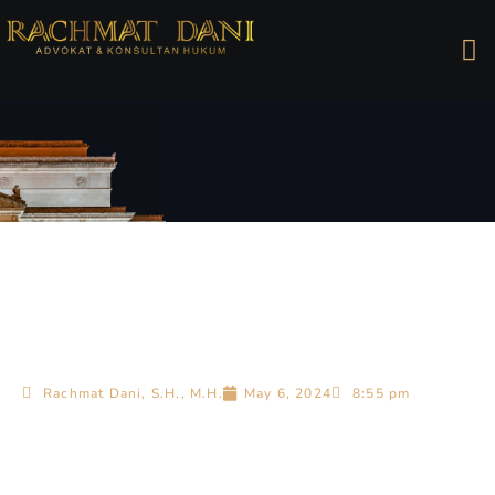
Rachmat Dani, S.H., M.H.
May 6, 2024
8:55 pm