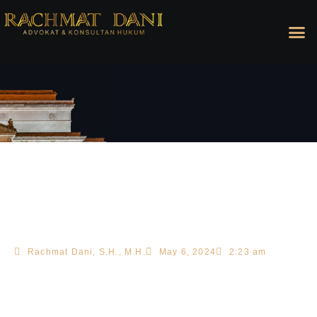
Rachmat Dani, S.H., M.H.
May 6, 2024
2:23 am