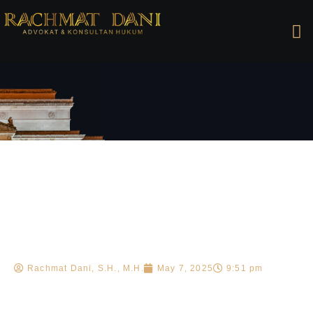
Rachmat Dani, S.H., M.H.
May 7, 2025
9:51 pm