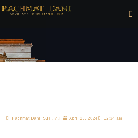
Rachmat Dani, S.H., M.H.
April 28, 2024
12:34 am