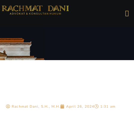
Rachmat Dani, S.H., M.H.
April 26, 2024
1:31 am