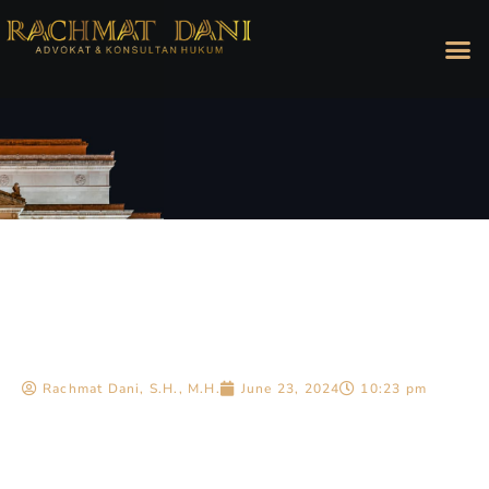
Rachmat Dani, S.H., M.H.
June 23, 2024
10:23 pm