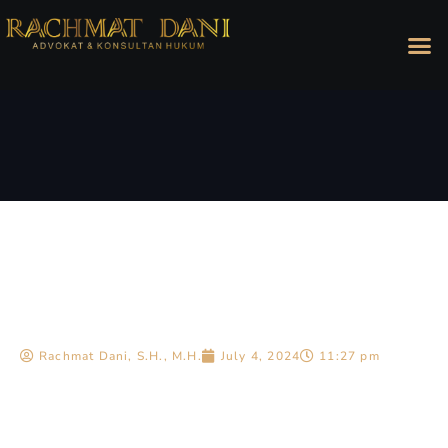
Rachmat Dani, S.H., M.H.
July 4, 2024
11:27 pm