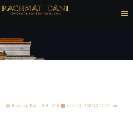
Rachmat Dani, S.H., M.H.
April 11, 2025
11:01 pm