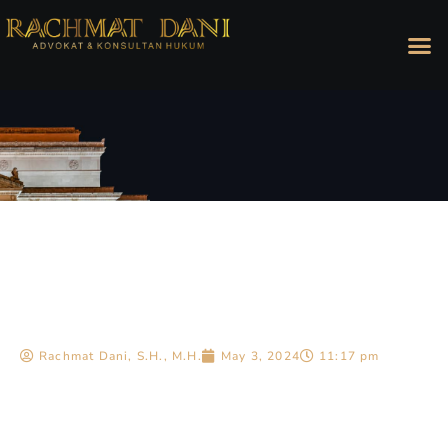
Rachmat Dani, S.H., M.H.
May 3, 2024
11:17 pm