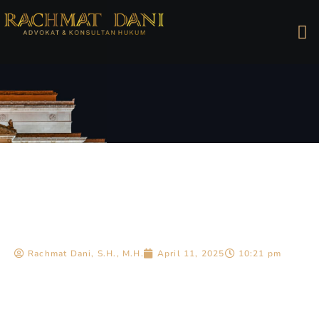
Rachmat Dani, S.H., M.H.
April 11, 2025
10:21 pm