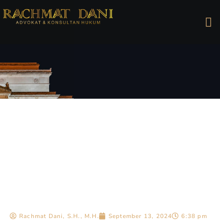
Rachmat Dani, S.H., M.H.
September 13, 2024
6:38 pm