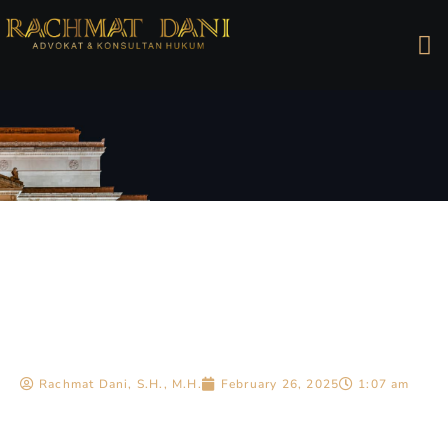
Rachmat Dani, S.H., M.H.
February 26, 2025
1:07 am