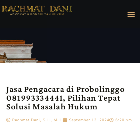
Jasa Pengacara di Probolinggo
081993334441, Pilihan Tepat
Solusi Masalah Hukum
Rachmat Dani, S.H., M.H.
September 13, 2024
6:20 pm