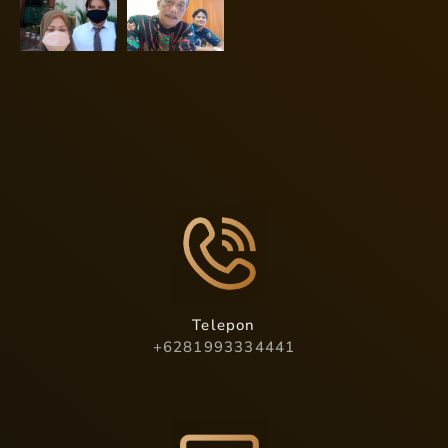
Telepon
+6281993334441